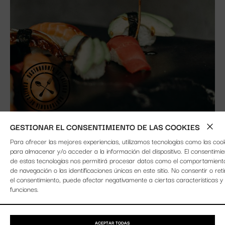
GESTIONAR EL CONSENTIMIENTO DE LAS COOKIES
PROMOCIONES
Para ofrecer las mejores experiencias, utilizamos tecnologías como las coo
para almacenar y/o acceder a la información del dispositivo. El consentimie
de estas tecnologías nos permitirá procesar datos como el comportamient
Echa un vistazo a las últimas promociones de
Wafu
.
de navegación o las identificaciones únicas en este sitio. No consentir o reti
el consentimiento, puede afectar negativamente a ciertas características y
funciones.
ACEPTAR TODAS