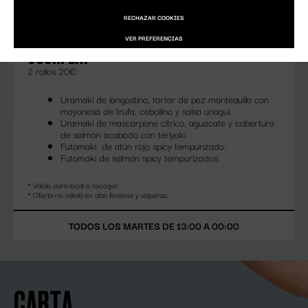
RECHAZAR COOKIES
VER PREFERENCIAS
SUSHI DAY
2 rollos 20€:
Uramaki de langostino, tartar de pez mantequilla con
mayonesa de trufa, cebollino y salsa unagui.
Uramaki de mascarpone cítrico, aguacate y cobertura
de salmón acabado con teriyaki.
Futomaki de atún rojo spicy tempurizado.
Futomaki de salmón spicy tempurizados.
* Válido para local o recoger.
* Oferta no válida en días festivos y vísperas.
TODOS LOS MARTES DE 13:00 A 00:00
CARTA