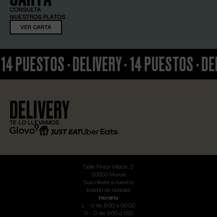
CONSULTA
NUESTROS PLATOS
VER CARTA
PUESTOS
·
DELIVERY
·
14 PUESTOS
·
DELIV
DELIVERY
TE LO LLEVAMOS
Calle Pintor Villacís, 3
30003 Murcia
Suscríbete a nuestro
boletín de noticias
Horario
L – V de 8:00 a 00:00
S – D de 9:00 a 1:00