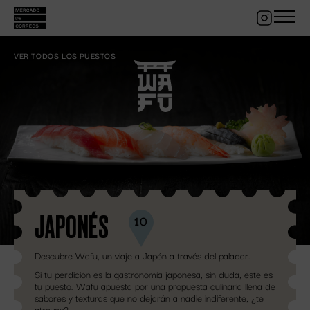
VER TODOS LOS PUESTOS
ES
EN
FR
CARTA
RESERVA
JAPONÉS
10
Descubre Wafu, un viaje a Japón a través del paladar.
Si tu perdición es la gastronomía japonesa, sin duda, este es
tu puesto. Wafu apuesta por una propuesta culinaria llena de
sabores y texturas que no dejarán a nadie indiferente, ¿te
atreves?