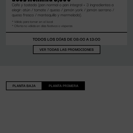
Café y tostada (pan normal o pan integral + 3 ingredientes a
elegir: atún / tomate / queso / jamón york / jamón serrano /
queso fresco / mantequilla y mermelada).
* Válido para tomar en el local
* Oferta no válida en días festivos o vísperas
TODOS LOS DÍAS DE 08:00 A 13:00
VER TODAS LAS PROMOCIONES
ESPACIOS
PLANTA BAJA
PLANTA PRIMERA
1. Confitería
7. Taquería
2. Charcutería
8. Hamburguesería
3. China Food
9. Italiano
4. Arrocería
10. Japonés
5. Pescadería
11. Cocina Murciana
6. Brasería