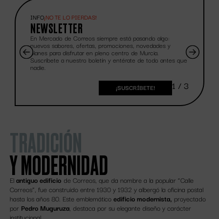
INFO
¡NO TE LO PIERDAS!
NEWSLETTER
En Mercado de Correos siempre está pasando algo:
nuevos sabores, ofertas, promociones, novedades y
planes para disfrutar en pleno centro de Murcia.
Suscríbete a nuestro boletín y entérate de todo antes que
nadie.
1 / 3
¡SUSCRÍBETE!
TRADICIÓN
Y MODERNIDAD
El
antiguo edificio
de Correos, que da nombre a la popular “Calle
Correos”, fue construido entre 1930 y 1932 y albergó la oficina postal
hasta los años 80. Este emblemático
edificio modernista,
proyectado
por
Pedro Muguruza
, destaca por su elegante diseño y carácter
institucional.