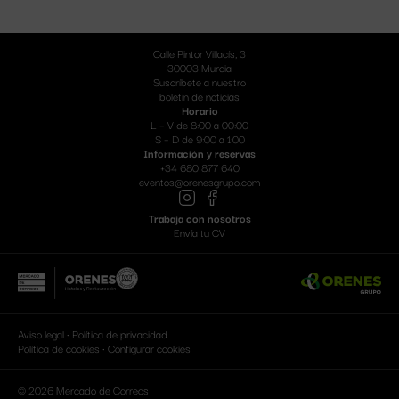
Calle Pintor Villacís, 3
30003 Murcia
Suscríbete a nuestro
boletín de noticias
Horario
L – V de 8:00 a 00:00
S – D de 9:00 a 1:00
Información y reservas
+34
680 877 640
eventos@orenesgrupo.com
Trabaja con nosotros
Envía tu CV
Aviso legal
·
Política de privacidad
Política de cookies
·
Configurar cookies
© 2026 Mercado de Correos