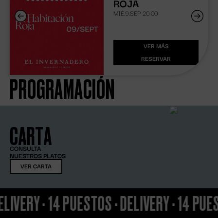
ROJA
MIÉ.9.SEP
20:00
VER MÁS
RESERVAR
PROGRAMACIÓN
CARTA
CONSULTA
NUESTROS PLATOS
VER CARTA
·
14 PUESTOS
·
DELIVERY
·
14 PUESTOS
·
DE