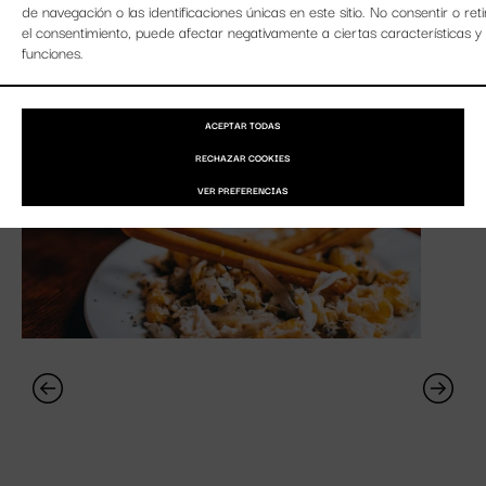
de navegación o las identificaciones únicas en este sitio. No consentir o reti
el consentimiento, puede afectar negativamente a ciertas características y
VER PUESTOS
funciones.
ACEPTAR TODAS
RECHAZAR COOKIES
VER PREFERENCIAS