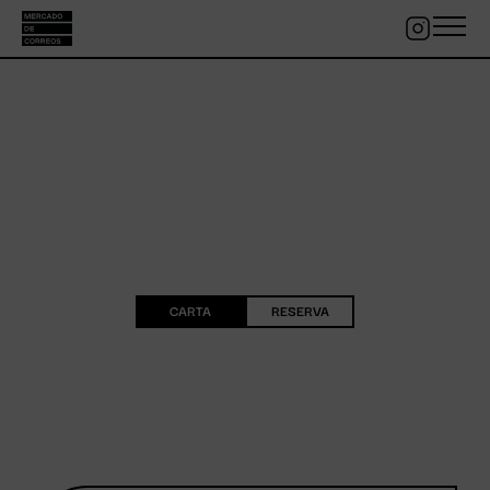
ES
EN
FR
CARTA
RESERVA
GASTRONOMÍA,
OCIO Y DIVERSIÓN
CARTA
RESERVA