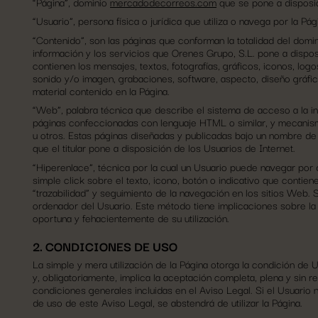
“Página”, dominio
mercadodecorreos.com
que se pone a disposic
“Usuario”, persona física o jurídica que utiliza o navega por la Pág
“Contenido”, son las páginas que conforman la totalidad del domi
información y los servicios que Orenes Grupo, S.L. pone a disposi
contienen los mensajes, textos, fotografías, gráficos, iconos, logos
sonido y/o imagen, grabaciones, software, aspecto, diseño gráfic
material contenido en la Página.
“Web”, palabra técnica que describe el sistema de acceso a la in
páginas confeccionadas con lenguaje HTML o similar, y mecanism
u otros. Estas páginas diseñadas y publicadas bajo un nombre de 
que el titular pone a disposición de los Usuarios de Internet.
“Hiperenlace”, técnica por la cual un Usuario puede navegar por 
simple click sobre el texto, icono, botón o indicativo que contien
“trazabilidad” y seguimiento de la navegación en los sitios Web.
ordenador del Usuario. Este método tiene implicaciones sobre l
oportuna y fehacientemente de su utilización.
2. CONDICIONES DE USO
La simple y mera utilización de la Página otorga la condición de U
y, obligatoriamente, implica la aceptación completa, plena y sin 
condiciones generales incluidas en el Aviso Legal. Si el Usuario
de uso de este Aviso Legal, se abstendrá de utilizar la Página.