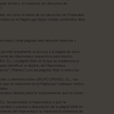
uier forma y, en especial, los derechos de
n.
 Web, así como la lesión de los derechos de Propiedad
cluidos en la Página que hayan cedido contenidos dará
tre ésta y otras páginas web deberán observar y
permita únicamente el acceso a la página de inicio,
forma de Hiperenlace requerirá la autorización
S, S.L. La página Web en la que se establezca el
ara identificar el destino del Hiperenlace.
arcos” (“frames”) con las páginas Web ni sobre las
xactas, u ofensivas sobre GRUPO ORENES, S.L., sus
 que se relacionen en la Página por cualquier motivo,
rados.
iperenlace deberá advertir expresamente que no existe
L. ha autorizado el Hiperenlace o que ha
recidos o puestos a disposición de la página Web en
imiento del Hiperenlace no implicará la existencia de