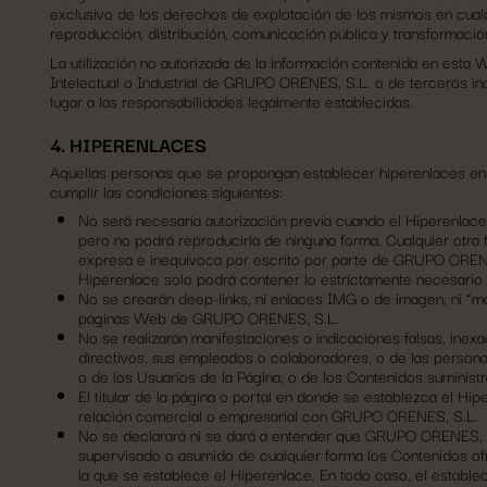
exclusivo de los derechos de explotación de los mismos en cualq
reproducción, distribución, comunicación pública y transformació
La utilización no autorizada de la información contenida en esta
Intelectual o Industrial de GRUPO ORENES, S.L. o de terceros in
lugar a las responsabilidades legalmente establecidas.
4. HIPERENLACES
Aquellas personas que se propongan establecer hiperenlaces en
cumplir las condiciones siguientes:
No será necesaria autorización previa cuando el Hiperenlace 
pero no podrá reproducirla de ninguna forma. Cualquier otra 
expresa e inequívoca por escrito por parte de GRUPO ORENE
Hiperenlace solo podrá contener lo estrictamente necesario p
No se crearán deep-links, ni enlaces IMG o de imagen, ni “m
páginas Web de GRUPO ORENES, S.L.
No se realizarán manifestaciones o indicaciones falsas, ine
directivos, sus empleados o colaboradores, o de las personas
o de los Usuarios de la Página, o de los Contenidos suminist
El titular de la página o portal en donde se establezca el H
relación comercial o empresarial con GRUPO ORENES, S.L.
No se declarará ni se dará a entender que GRUPO ORENES, S.
supervisado o asumido de cualquier forma los Contenidos of
la que se establece el Hiperenlace. En todo caso, el establec