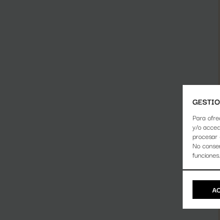
GESTIO
Para ofre
y/o acced
procesar 
No consen
funciones
A