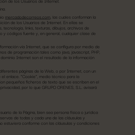
ión de los Usuarios de Internet.
ina.
nio
mercadodecorreos.com
, las cuales conforman la
ción de los Usuarios de Internet. En ellas se
, tecnología, links, texturas, dibujos, archivos de
o y códigos fuente y, en general, cualquier clase de
formación vía Internet, que se configura por medio de
os de programación tales como java, javascript, PHP,
dominio Internet son el resultado de la información
diferentes páginas de la Web, o por Internet, con un
e el enlace. “Cookie”, medio técnico para la
 Son pequeños ficheros de texto que se escriben en el
a privacidad, por lo que GRUPO ORENES, S.L. avisará
suario de la Página, bien sea persona física o jurídica
reservas de todas y cada una de las cláusulas y
 no estuviera conforme con las cláusulas y condiciones