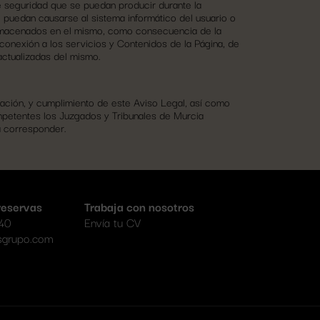
 seguridad que se puedan producir durante la
e puedan causarse al sistema informático del usuario o
almacenados en el mismo, como consecuencia de la
a conexión a los servicios y Contenidos de la Página, de
actualizadas del mismo.
icación, y cumplimiento de este Aviso Legal, así como
petentes los Juzgados y Tribunales de Murcia
a corresponder.
reservas
Trabaja con nosotros
40
Envía tu CV
sgrupo.com