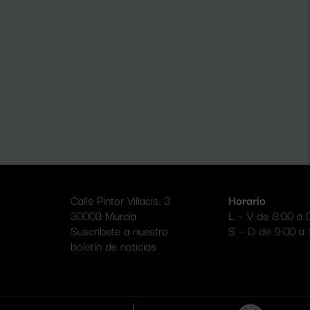
Calle Pintor Villacís, 3
Horario
30003 Murcia
L – V de 8:00 a 
Suscríbete a nuestro
S – D de 9:00 a 
boletín de noticias