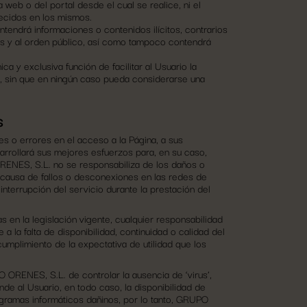
 web o del portal desde el cual se realice, ni el
ecidos en los mismos.
endrá informaciones o contenidos ilícitos, contrarios
s y al orden público, así como tampoco contendrá
a y exclusiva función de facilitar al Usuario la
t, sin que en ningún caso pueda considerarse una
S
s o errores en el acceso a la Página, a sus
arrollará sus mejores esfuerzos para, en su caso,
ORENES, S.L. no se responsabiliza de los daños o
n causa de fallos o desconexiones en las redes de
terrupción del servicio durante la prestación del
n la legislación vigente, cualquier responsabilidad
 la falta de disponibilidad, continuidad o calidad del
umplimiento de la expectativa de utilidad que los
 ORENES, S.L. de controlar la ausencia de ‘virus’,
de al Usuario, en todo caso, la disponibilidad de
gramas informáticos dañinos, por lo tanto, GRUPO