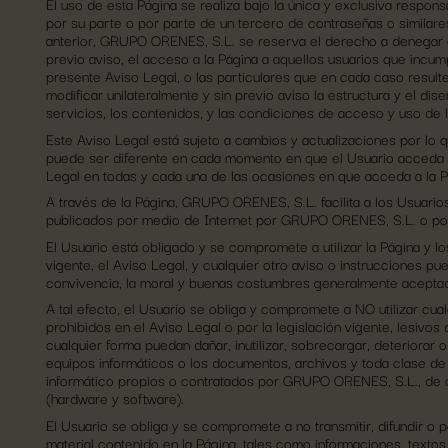
El uso de esta Página se realiza bajo la única y exclusiva respon
por su parte o por parte de un tercero de contraseñas o similare
anterior, GRUPO ORENES, S.L. se reserva el derecho a denegar 
previo aviso, el acceso a la Página a aquellos usuarios que incu
presente Aviso Legal, o las particulares que en cada caso resu
modificar unilateralmente y sin previo aviso la estructura y el dis
servicios, los contenidos, y las condiciones de acceso y uso de l
Este Aviso Legal está sujeto a cambios y actualizaciones por lo
puede ser diferente en cada momento en que el Usuario acceda a l
Legal en todas y cada una de las ocasiones en que acceda a la P
A través de la Página, GRUPO ORENES, S.L. facilita a los Usuarios
publicados por medio de Internet por GRUPO ORENES, S.L. o por
El Usuario está obligado y se compromete a utilizar la Página y l
vigente, el Aviso Legal, y cualquier otro aviso o instrucciones 
convivencia, la moral y buenas costumbres generalmente acepta
A tal efecto, el Usuario se obliga y compromete a NO utilizar cual
prohibidos en el Aviso Legal o por la legislación vigente, lesivo
cualquier forma puedan dañar, inutilizar, sobrecargar, deteriorar o
equipos informáticos o los documentos, archivos y toda clase d
informático propios o contratados por GRUPO ORENES, S.L., de ot
(hardware y software).
El Usuario se obliga y se compromete a no transmitir, difundir o 
material contenido en la Página, tales como informaciones, textos,