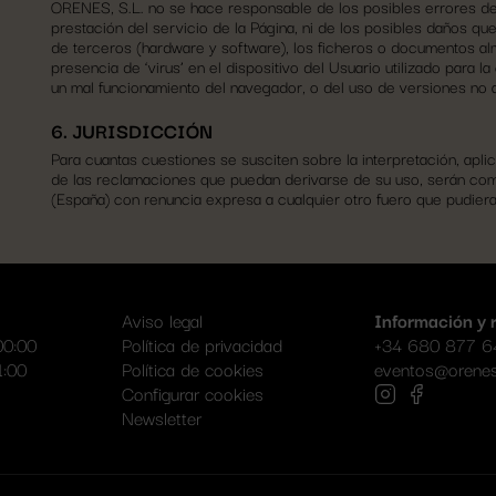
ORENES, S.L. no se hace responsable de los posibles errores de
prestación del servicio de la Página, ni de los posibles daños qu
de terceros (hardware y software), los ficheros o documentos 
presencia de ‘virus’ en el dispositivo del Usuario utilizado para l
un mal funcionamiento del navegador, o del uso de versiones no 
6. JURISDICCIÓN
Para cuantas cuestiones se susciten sobre la interpretación, apl
de las reclamaciones que puedan derivarse de su uso, serán com
(España) con renuncia expresa a cualquier otro fuero que pudier
Aviso legal
Información y 
00:00
Política de privacidad
+34
680 877 6
1:00
Política de cookies
eventos@orene
Configurar cookies
Newsletter