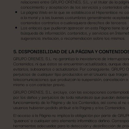
relaciones entre GRUPO ORENES, S.L. y el titular de la página
conocimiento y aceptación de los servicios y contenidos ofr
La página Web en la que se establezca el Hiperenlace no cont
a la moral y a las buenas costumbres generalmente aceptada
contenidos contrarios a cualesquiera derechos de terceros.
Los enlaces que pudieran aparecer en esta Página tiene la únic
búsqueda de información, contenidos, y servicios en Interne
sugerencia, invitación, o recomendación sobre los mismos.
5. DISPONIBILIDAD DE LA PÁGINA Y CONTENIDO
GRUPO ORENES, S.L. no garantiza la inexistencia de interrupcione
Contenidos, ni que éstos se encuentren actualizados, aunque des
evitarlos, subsanarlos o actualizarlos. Por consiguiente, GRUPO 
perjuicios de cualquier tipo producidos en el Usuario que traiga
telecomunicaciones que produzcan la suspensión, cancelación o in
mismo o con carácter previo.
GRUPO ORENES, S.L. excluye, con las excepciones contempladas e
por los daños y perjuicios de toda naturaleza que puedan deberse a
funcionamiento de la Página y de los Contenidos, así como al no c
usuarios hubieren podido atribuir a la Página y a los Contenidos.
El acceso a la Página no implica la obligación por parte de GRUPO
‘gusanos’ o cualquier otro elemento informático dañino. Correspon
herramientas adecuadas para la detección y desinfección de pro