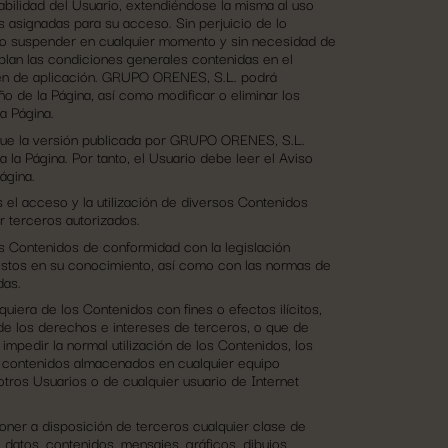
sabilidad del Usuario, extendiéndose la misma al uso
s asignadas para su acceso. Sin perjuicio de lo
o suspender en cualquier momento y sin necesidad de
mplan las condiciones generales contenidas en el
lten de aplicación. GRUPO ORENES, S.L. podrá
eño de la Página, así como modificar o eliminar los
a Página.
 que la versión publicada por GRUPO ORENES, S.L.
a Página. Por tanto, el Usuario debe leer el Aviso
ágina.
 el acceso y la utilización de diversos Contenidos
 terceros autorizados.
os Contenidos de conformidad con la legislación
puestos en su conocimiento, así como con las normas de
das.
quiera de los Contenidos con fines o efectos ilícitos,
s de los derechos e intereses de terceros, o que de
 impedir la normal utilización de los Contenidos, los
e contenidos almacenados en cualquier equipo
ros Usuarios o de cualquier usuario de Internet
poner a disposición de terceros cualquier clase de
 datos, contenidos, mensajes, gráficos, dibujos,