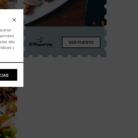
macenar
permitirá
te sitio.
TO
VER PUESTO
ísticas y
CIAS