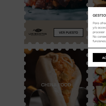
GESTIO
Para ofre
y/o acced
procesar 
VER PUESTO
No consen
funciones
A
CHINA FOOD