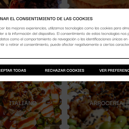
NAR EL CONSENTIMIENTO DE LAS COOKIES
cer las mejores experiencias, utilizamos tecnologías como las cookies para al
er a la información del dispositivo. El consentimiento de estas tecnologías nos 
datos como el comportamiento de navegación o las identificaciones únicas en es
VER PUESTO
VER PUES
tir o retirar el consentimiento, puede afectar negativamente a ciertas caracter
.
CEPTAR TODAS
RECHAZAR COOKIES
VER PREFEREN
ITALIANO
ARROCERÍA